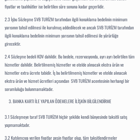
fiyatlar ve taahhütler ise belirtilen süre sonuna kadar geçerlidir.
2.3
İşbu Sözleşme SVB TURİZM tarafından ilgili konaklama bedelinin minimum
yarısının
tahsil edilmesi ile kurulmuş addedilecek ve ancak SVB TURİZM tarafından
ilgili konaklama bedelinin minimum yarısının tahsil edilmesi ile yürürlüğe
girecektir.
2.4
Sözleşme bedeli KDV dahildir. Bu bedele, rezervasyonda, ayrı ayrı belirtilen tüm
hizmetler dahildir. Belirtilmemiş hizmetler ve otelde alınacak ekstra ürün ve
hizmetler extra ücrete tabidir.
İş bu belirtilmemiş hizmetler ve otelde alınacak
ekstra ürün ve hizmet ücretleri açısından SVB TURİZM acentesinin herhangi bir
sorumluluğu bulunmamaktadır.
BANKA KARTI İLE YAPILAN ÖDEMELERE İLİŞKİN BİLGİLENDİRME
3.1
Sözleşmeye taraf SVB TURİZM hiçbir şekilde kendi bünyesinde taksitli satış
yapmamaktadır.
3.2
Katılımcıya verilen fiyatlar peşin fiyatlar olup, tüm taksitlendirmeler