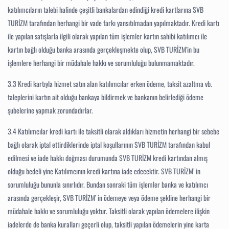
katılımcıların talebi halinde çeşitli bankalardan edindiği kredi kartlarına SVB
TURİZM tarafından herhangi bir vade farkı yansıtılmadan yapılmaktadır. Kredi kartı
ile yapılan satışlarla ilgili olarak yapılan tüm işlemler kartın sahibi katılımcı ile
kartın bağlı olduğu banka arasında gerçekleşmekte olup, SVB TURİZM’in bu
işlemlere herhangi bir müdahale hakkı ve sorumluluğu bulunmamaktadır.
3.3
Kredi kartıyla hizmet satın alan katılımcılar erken ödeme, taksit azaltma vb.
taleplerini kartın ait olduğu bankaya bildirmek ve bankanın belirlediği ödeme
şubelerine yapmak zorundadırlar.
3.4
Katılımcılar kredi kartı ile taksitli olarak aldıkları hizmetin herhangi bir sebebe
bağlı olarak iptal ettirdiklerinde iptal koşullarının SVB TURİZM tarafından kabul
edilmesi ve iade hakkı doğması durumunda SVB TURİZM kredi kartından almış
olduğu bedeli yine Katılımcının kredi kartına iade edecektir. SVB TURİZM’ in
sorumluluğu bununla sınırlıdır. Bundan sonraki tüm işlemler banka ve katılımcı
arasında gerçekleşir, SVB TURİZM’ in ödemeye veya ödeme şekline herhangi bir
müdahale hakkı ve sorumluluğu yoktur. Taksitli olarak yapılan ödemelere ilişkin
iadelerde de banka kuralları geçerli olup, taksitli yapılan ödemelerin yine karta