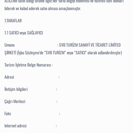
ALICI’nın satın aldığı ürünle ilgili her türlü bilgiyi edinmesi ve hizmeti tüm bunları
bilerek ve kabul ederek satın alması amaçlanmıştır.
1.TARAFLAR
1.1 SATICI veya SAĞLAYICI
Unvanı :
SVB TURİZM SANAYİ VE TİCARET LİMİTED
ŞİRKETİ (İşbu Sözleşme’de “SVB TURİZM” veya “SATICI” olarak adlandırılmıştır)
Turizm İşletme Belge Numarası :
Adresi :
İletişim bilgileri :
Çağrı Merkezi :
Faks :
Internet adresi :