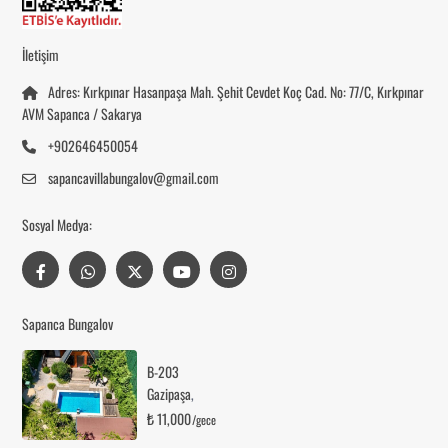
İletişim
Adres: Kırkpınar Hasanpaşa Mah. Şehit Cevdet Koç Cad. No: 77/C, Kırkpınar
AVM Sapanca / Sakarya
+902646450054
sapancavillabungalov@gmail.com
Sosyal Medya:
Sapanca Bungalov
B-203
Gazipaşa
,
₺ 11,000
/gece