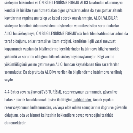
sözleşme hükümleri ve ÖN BİLGİLENDİRME FORMU ALICI tarafından okunmuş ve
kendisi ile birlikte aynı hizmeti alan diğer şahısların adına da aynı şartlar altında
kayıtlarının yapılmasını talep ve kabul ederek onaylanmıştır.
ALICI /ALICILAR
sözleşme bedelinin ödenmesinden müştereken ve müteselsilen sorumludurlar.
ALICI bu sözleşmeye, ÖN BİLGİLENDİRME FORMU’nda belirtilen katılımcılar adına da
taraf olduğunu, onları temsil ve ilzam ettiğini, kendisine ilgili yasal mevzuat
kapsamında yapılan ön bilgilendirme içeriklerinden katılımcıya bilgi vermekle
yükümlü ve sorumlu olduğunu bilerek sözleşmeyi onaylamıştır. Bilgi verme
yükümlülüğünü yerine getirmeyen ALICI bundan kaynaklanan tüm zararlardan
sorumludur. Bu doğrultuda ALICI’ya verilen ön bilgilendirme katılımcıya verilmiş
sayılır.
4.4 Satıcı veya sağlayıcı(SVB TURİZM), rezervasyonun zamanında, güvenli ve
hatasız olarak konaklanacak tesise iletildiğini
taahhüt eder.
Ancak yapılan
rezervasyonunun kullanımından, ve/veya elde edilen sonuçlarının doğru ve güvenilir
olduğunu, oda ve hizmet kalitesinin beklentilere cevap vereceğini taahhüt
etmemektedir.