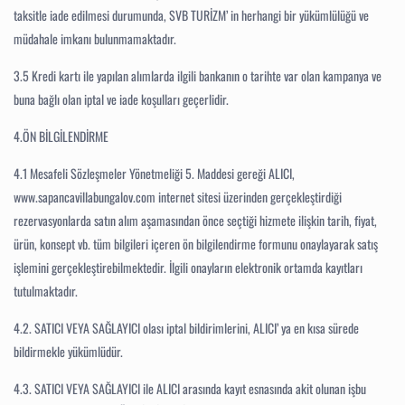
taksitle iade edilmesi durumunda, SVB TURİZM’ in herhangi bir yükümlülüğü ve
müdahale imkanı bulunmamaktadır.
3.5
Kredi kartı ile yapılan alımlarda ilgili bankanın o tarihte var olan kampanya ve
buna bağlı olan iptal ve iade koşulları geçerlidir.
4.ÖN BİLGİLENDİRME
4.1
Mesafeli Sözleşmeler Yönetmeliği 5. Maddesi gereği ALICI,
www.sapancavillabungalov.com internet sitesi üzerinden gerçekleştirdiği
rezervasyonlarda satın alım aşamasından önce seçtiği hizmete ilişkin tarih, fiyat,
ürün, konsept vb. tüm bilgileri içeren ön bilgilendirme formunu onaylayarak satış
işlemini gerçekleştirebilmektedir. İlgili onayların elektronik ortamda kayıtları
tutulmaktadır.
4.2
. SATICI VEYA SAĞLAYICI olası iptal bildirimlerini, ALICI’ ya en kısa sürede
bildirmekle yükümlüdür.
4.3.
SATICI VEYA SAĞLAYICI ile ALICI arasında kayıt esnasında akit olunan işbu