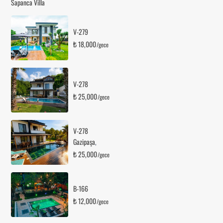
Sapanca Villa
V-279
₺ 18,000
/gece
V-278
₺ 25,000
/gece
V-278
Gazipaşa
,
₺ 25,000
/gece
B-166
₺ 12,000
/gece