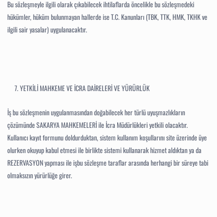
Bu sözleşmeyle ilgili olarak çıkabilecek ihtilaflarda öncelikle bu sözleşmedeki
hükümler, hüküm bulunmayan hallerde ise T.C. Kanunları (TBK, TTK, HMK, TKHK ve
ilgili sair yasalar) uygulanacaktır.
YETKİLİ MAHKEME VE İCRA DAİRELERİ VE YÜRÜRLÜK
İş bu sözleşmenin uygulanmasından doğabilecek her türlü uyuşmazlıkların
çözümünde SAKARYA MAHKEMELERİ ile İcra Müdürlükleri yetkili olacaktır.
Kullanıcı kayıt formunu doldurduktan, sistem kullanım koşullarını site üzerinde üye
olurken okuyup kabul etmesi ile birlikte sistemi kullanarak hizmet aldıktan ya da
REZERVASYON yapması ile işbu sözleşme taraflar arasında herhangi bir süreye tabi
olmaksızın yürürlüğe girer.