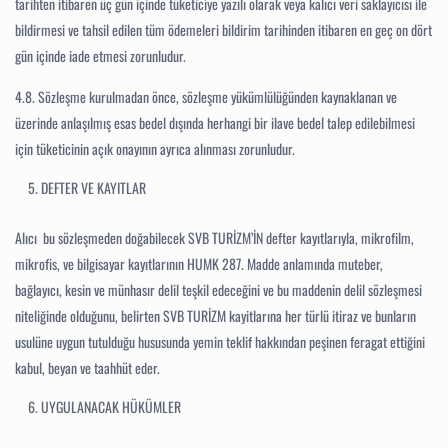
tarihten itibaren üç gün içinde tüketiciye yazılı olarak veya kalıcı veri saklayıcısı ile
bildirmesi ve tahsil edilen tüm ödemeleri bildirim tarihinden itibaren en geç on dört
gün içinde iade etmesi zorunludur.
4.8.
Sözleşme kurulmadan önce, sözleşme yükümlülüğünden kaynaklanan ve
üzerinde anlaşılmış esas bedel dışında herhangi bir ilave bedel talep edilebilmesi
için tüketicinin açık onayının ayrıca alınması zorunludur.
DEFTER VE KAYITLAR
Alıcı bu sözleşmeden doğabilecek SVB TURİZM’İN defter kayıtlarıyla, mikrofilm,
mikrofis, ve bilgisayar kayıtlarının HUMK 287. Madde anlamında muteber,
bağlayıcı, kesin ve münhasır delil teşkil edeceğini ve bu maddenin delil sözleşmesi
niteliğinde olduğunu, belirten SVB TURİZM kayitlarına her türlü itiraz ve bunların
usulüne uygun tutulduğu hususunda yemin teklif hakkından peşinen feragat ettiğini
kabul, beyan ve taahhüt eder.
UYGULANACAK HÜKÜMLER