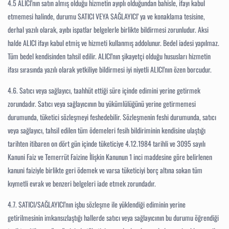
4.5
ALICI’nın satın almış olduğu hizmetin ayıplı olduğundan bahisle, ifayı kabul
etmemesi halinde, durumu SATICI VEYA SAĞLAYICI’ ya ve konaklama tesisine,
derhal yazılı olarak, ayıbı ispatlar belgelerle birlikte bildirmesi zorunludur. Aksi
halde ALICI ifayı kabul etmiş ve hizmeti kullanmış addolunur. Bedel iadesi yapılmaz.
Tüm bedel kendisinden tahsil edilir. ALICI’nın şikayetçi olduğu hususları hizmetin
ifası sırasında yazılı olarak yetkiliye bildirmesi iyi niyetli ALICI’nın özen borcudur.
4.6.
Satıcı veya sağlayıcı, taahhüt ettiği süre içinde edimini yerine getirmek
zorundadır. Satıcı veya sağlayıcının bu yükümlülüğünü yerine getirmemesi
durumunda, tüketici sözleşmeyi feshedebilir. Sözleşmenin feshi durumunda, satıcı
veya sağlayıcı, tahsil edilen tüm ödemeleri fesih bildiriminin kendisine ulaştığı
tarihten itibaren on dört gün içinde tüketiciye 4.12.1984 tarihli ve 3095 sayılı
Kanuni Faiz ve Temerrüt Faizine İlişkin Kanunun 1 inci maddesine göre belirlenen
kanuni faiziyle birlikte geri ödemek ve varsa tüketiciyi borç altına sokan tüm
kıymetli evrak ve benzeri belgeleri iade etmek zorundadır.
4.7.
SATICI/SAĞLAYICI’nın işbu sözleşme ile yüklendiği ediminin yerine
getirilmesinin imkansızlaştığı hallerde satıcı veya sağlayıcının bu durumu öğrendiği