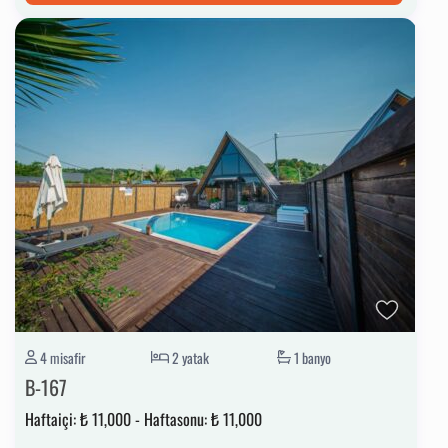
4 misafir
2 yatak
1 banyo
B-167
Haftaiçi:
₺ 11,000
-
Haftasonu:
₺ 11,000