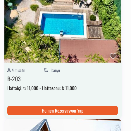
4 misafir
1 banyo
B-203
Haftaiçi:
₺ 11,000
-
Haftasonu:
₺ 11,000
Hemen Rezervasyon Yap