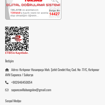
İletişim
Adres: Kırkpınar Hasanpaşa Mah. Şehit Cevdet Koç Cad. No: 77/C, Kırkpınar
AVM Sapanca / Sakarya
+902646450054
sapancavillabungalov@gmail.com
Sosyal Medya: