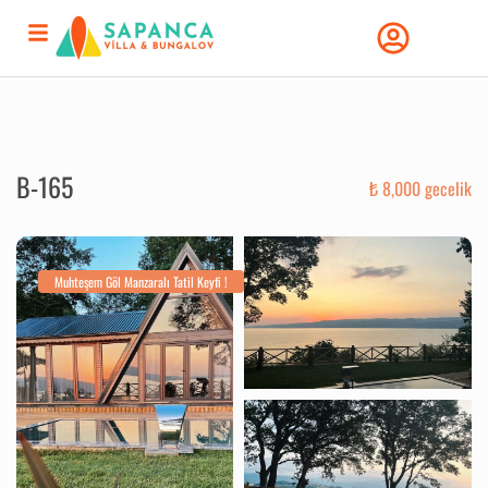
B-165
₺ 8,000 gecelik
Muhteşem Göl Manzaralı Tatil Keyfi !