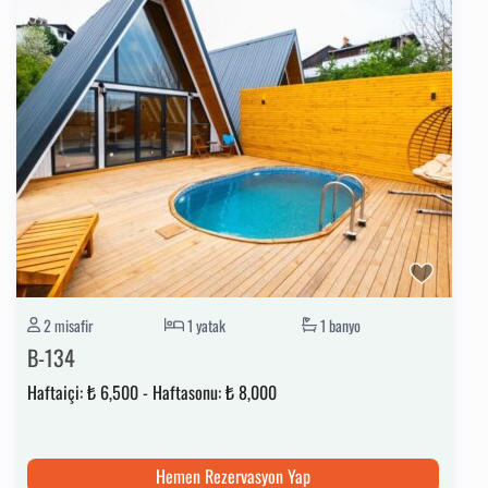
2 misafir
1 yatak
1 banyo
B-134
Haftaiçi:
₺ 6,500
-
Haftasonu:
₺ 8,000
Hemen Rezervasyon Yap