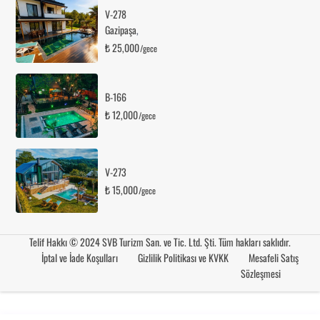
V-278
Gazipaşa
,
₺ 25,000
/gece
B-166
₺ 12,000
/gece
V-273
₺ 15,000
/gece
Telif Hakkı © 2024 SVB Turizm San. ve Tic. Ltd. Şti. Tüm hakları saklıdır.
İptal ve İade Koşulları
Gizlilik Politikası ve KVKK
Mesafeli Satış
Sözleşmesi