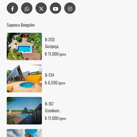
Sapanca Bungalov
B-203
Gazipaşa
,
₺ 11,000
/gece
B-134
₺ 6,500
/gece
B-167
Uzunkum
,
₺ 11,000
/gece