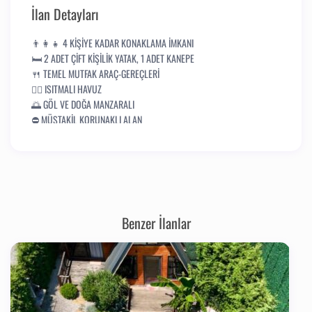
İlan Detayları
👨‍👩‍👧 4 KİŞİYE KADAR KONAKLAMA İMKANI
🛏️ 2 ADET ÇİFT KİŞİLİK YATAK, 1 ADET KANEPE
🍴 TEMEL MUTFAK ARAÇ-GEREÇLERİ
🏊‍♂️ ISITMALI HAVUZ
🌅 GÖL VE DOĞA MANZARALI
⛔ MÜSTAKİL KORUNAKLI ALAN
🚾🛀 1 ADET WC-BANYO
🔥 KLİMA
🍖 BARBEKÜ BULUNMAKTADIR. MANGAL KÖMÜRÜ ÜCRETİ
MİSAFİRLERİMİZE AİTTİR.
🐶 EVCİL HAYVAN DOSTLARIMIZI KABUL EDEMİYORUZ.
🅿️ OTOPARK
Benzer İlanlar
🍔🥤 PAKET SERVİSİ SEÇENEĞİ KULLANILABİLİR.
📍 ŞEHİR MERKEZİNE 3 KM, SAPANCA GÖL KENARINA 50 M
MESAFEDEDİR.
🕤 GİRİŞ SAATLERİMİZ: 14:00
🕤 ÇIKIŞ SAATLERİMİZ: 11:30
✨ SICAK HAVUZLARIMIZ KIŞIN AKTİF OLMAKTADIR.