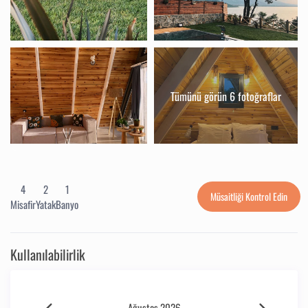
Tümünü görün 6 fotoğraflar
4
2
1
Müsaitliği Kontrol Edin
Misafir
Yatak
Banyo
Kullanılabilirlik
Ağustos 2026