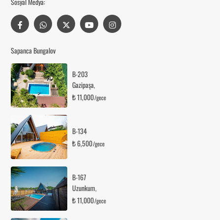
Sosyal Medya:
Sapanca Bungalov
B-203
Gazipaşa
,
₺ 11,000
/gece
B-134
₺ 6,500
/gece
B-167
Uzunkum
,
₺ 11,000
/gece