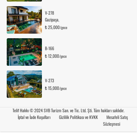
V-278
Gazipaşa
,
₺ 25,000
/gece
B-166
₺ 12,000
/gece
V-273
₺ 15,000
/gece
Telif Hakkı © 2024 SVB Turizm San. ve Tic. Ltd. Şti. Tüm hakları saklıdır.
İptal ve İade Koşulları
Gizlilik Politikası ve KVKK
Mesafeli Satış
Sözleşmesi