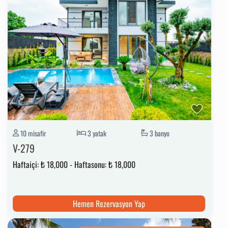
10 misafir
3 yatak
3 banyo
V-279
Haftaiçi:
₺ 18,000
-
Haftasonu:
₺ 18,000
Hemen Rezervasyon Yap