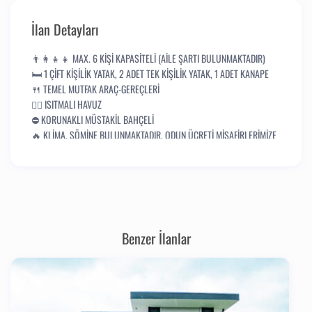
İlan Detayları
👨‍👩‍👧‍👧 MAX. 6 KİŞİ KAPASİTELİ (AİLE ŞARTI BULUNMAKTADIR)
🛏️ 1 ÇİFT KİŞİLİK YATAK, 2 ADET TEK KİŞİLİK YATAK, 1 ADET KANAPE
🍴 TEMEL MUTFAK ARAÇ-GEREÇLERİ
🏊‍♂️ ISITMALI HAVUZ
⛔ KORUNAKLI MÜSTAKİL BAHÇELİ
🔥 KLİMA, ŞÖMİNE BULUNMAKTADIR. ODUN ÜCRETİ MİSAFİRLERİMİZE
AİTTİR.
🍖 BARBEKÜ ALANI BULUNMAKTADIR. KÖMÜR ÜCRETİ
MİSAFİRLERİMİZE AİTTİR.
🌅 VADİ VE KISMİ GÖL MANZARALI
🐶 EVCİL HAYVAN DOSTLARIMIZI KABUL EDEMİYORUZ.
🕤 GİRİŞ SAATLERİMİZ: 14:00
Benzer İlanlar
🕤 ÇIKIŞ SAATLERİMİZ: 11:30
✨ SICAK HAVUZLARIMIZ KIŞIN AKTİF OLMAKTADIR.
✨ TURİZM İŞLETME BELGE NO : G_16039