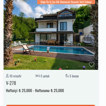
Doğa İle İç İçe Göl Manzaralı Havuzlu Tatil İmkanı
10 misafir
5 yatak
5 banyo
V-278
Haftaiçi:
₺ 25,000
-
Haftasonu:
₺ 25,000