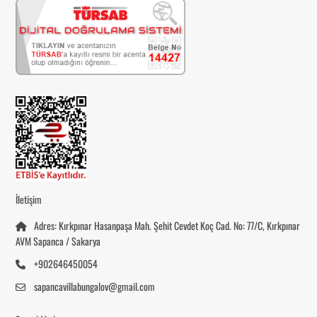
İletişim
Adres: Kırkpınar Hasanpaşa Mah. Şehit Cevdet Koç Cad. No: 77/C, Kırkpınar
AVM Sapanca / Sakarya
+902646450054
sapancavillabungalov@gmail.com