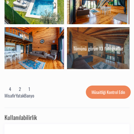
Tümünü görün 13 fotoğraflar
4
2
1
Müsaitliği Kontrol Edin
Misafir
Yatak
Banyo
Kullanılabilirlik