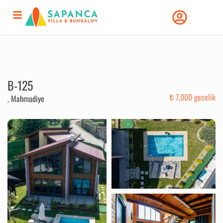
B-125
₺ 7,000 gecelik
,
Mahmudiye