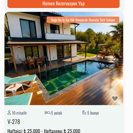
Hemen Rezervasyon Yap
Doğa İle İç İçe Göl Manzaralı Havuzlu Tatil İmkanı
10 misafir
5 yatak
5 banyo
V-278
Haftaiçi:
₺ 25,000
-
Haftasonu:
₺ 25,000