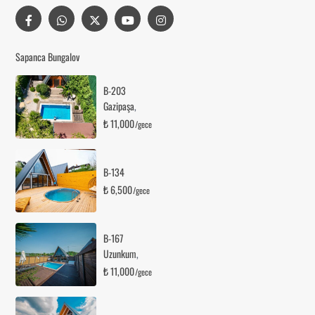
Sapanca Bungalov
B-203
Gazipaşa
,
₺ 11,000
/gece
B-134
₺ 6,500
/gece
B-167
Uzunkum
,
₺ 11,000
/gece