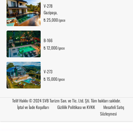
V-278
Gazipaşa
,
₺ 25,000
/gece
B-166
₺ 12,000
/gece
V-273
₺ 15,000
/gece
Telif Hakkı © 2024 SVB Turizm San. ve Tic. Ltd. Şti. Tüm hakları saklıdır.
İptal ve İade Koşulları
Gizlilik Politikası ve KVKK
Mesafeli Satış
Sözleşmesi