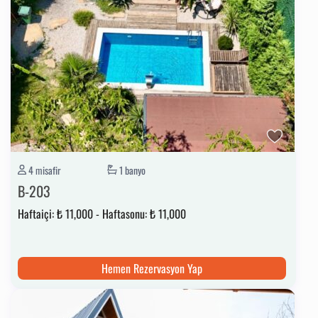
🕤 ÇIKIŞ SAATLERİMİZ: 12:00
✨ SICAK HAVUZLARIMIZ KIŞIN AKTİF OLMAKTADIR.
4 misafir
1 banyo
B-203
Haftaiçi:
₺ 11,000
-
Haftasonu:
₺ 11,000
Hemen Rezervasyon Yap