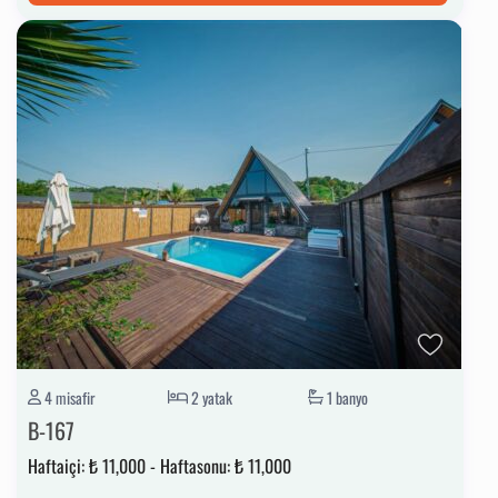
4 misafir
2 yatak
1 banyo
B-167
Haftaiçi:
₺ 11,000
-
Haftasonu:
₺ 11,000