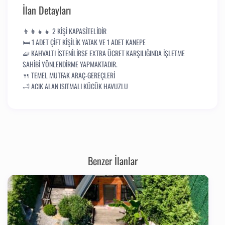
İlan Detayları
👨‍👩‍👧‍👧 2 KİŞİ KAPASİTELİDİR
🛏️ 1 ADET ÇİFT KİŞİLİK YATAK VE 1 ADET KANEPE
🧇 KAHVALTI İSTENİLİRSE EXTRA ÜCRET KARŞILIĞINDA İŞLETME
SAHİBİ YÖNLENDİRME YAPMAKTADIR.
🍴 TEMEL MUTFAK ARAÇ-GEREÇLERİ
🛁 AÇIK ALAN ISITMALI KÜÇÜK HAVUZLU
🔥 KLİMA VE ŞÖMİNE BULUNMAKTADIR. ŞÖMİNE ODUN ÜCRETİ
MİSAFİRLERİMİZE AİTTİR.
🍖 BARBEKÜ BULUNMAKTADIR. KÖMÜR ÜCRETİ MİSAFİRLERİMİZE
AİTTİR.
⛔ MÜSTAKİL KORUNAKLI
🅿️ OTOPARK
Benzer İlanlar
🐶 KÜÇÜK CİNS EVCİL HAYVAN DOSTLARIMIZI 1000 TL DEPOZİTO
ÜCRETİ KARŞILIĞINDA KABUL EDİYORUZ.
🍔🥤 PAKET SERVİSİ SEÇENEĞİ KULLANILABİLİR.
📍 ŞEHİR MERKEZİNE YAKLAŞIK 1,5 KM, SAPANCA GÖL KENARINA 2
KM MESAFEDEDİR.
🕤 GİRİŞ SAATLERİMİZ: 14:00