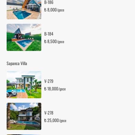
B-186
₺ 8,000
/gece
B-184
₺ 8,500
/gece
Sapanca Villa
V-279
₺ 18,000
/gece
V-278
₺ 25,000
/gece