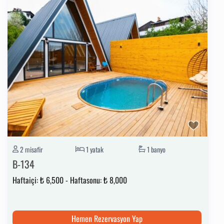
2 misafir
1 yatak
1 banyo
B-134
Haftaiçi:
₺ 6,500
-
Haftasonu:
₺ 8,000
Hemen Rezervasyon Yap