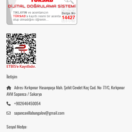
İletişim
Adres: Kırkpınar Hasanpaşa Mah. Şehit Cevdet Koç Cad. No: 77/C, Kırkpınar
AVM Sapanca / Sakarya
+902646450054
sapancavillabungalov@gmail.com
Sosyal Medya: