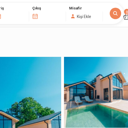
riş
Çıkış
Misafir
0
Kişi Ekle