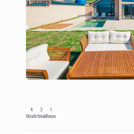
4
2
1
Misafir
Yatak
Banyo