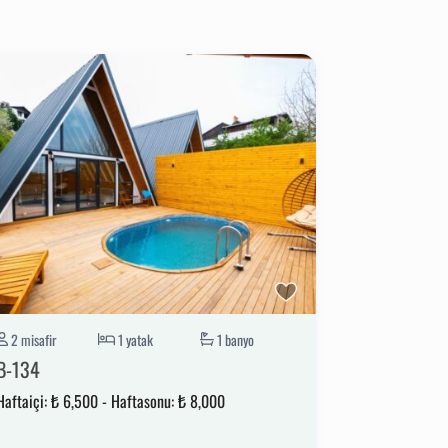
 1 KM
2 misafir
1 yatak
1 banyo
B-134
Haftaiçi:
₺ 6,500
-
Haftasonu:
₺ 8,000