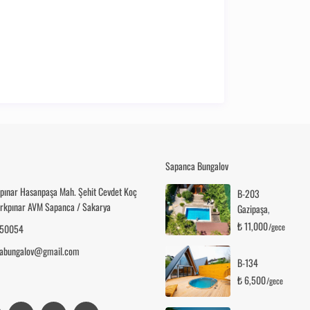
Sapanca Bungalov
kpınar Hasanpaşa Mah. Şehit Cevdet Koç
B-203
Kırkpınar AVM Sapanca / Sakarya
Gazipaşa
,
₺ 11,000
/gece
50054
llabungalov@gmail.com
B-134
₺ 6,500
/gece