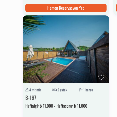
Hemen Rezervasyon Yap
4 misafir
2 yatak
1 banyo
B-167
Haftaiçi:
₺ 11,000
-
Haftasonu:
₺ 11,000