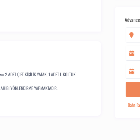
Advance
️ 2 ADET ÇİFT KİŞİLİK YATAK, 1 ADET L KOLTUK
 SAHİBİ YÖNLENDİRME YAPMAKTADIR.
Daha Fa
ETLERİ MİSAFİRLERİMİZE AİTTİR.
AİTTİR.