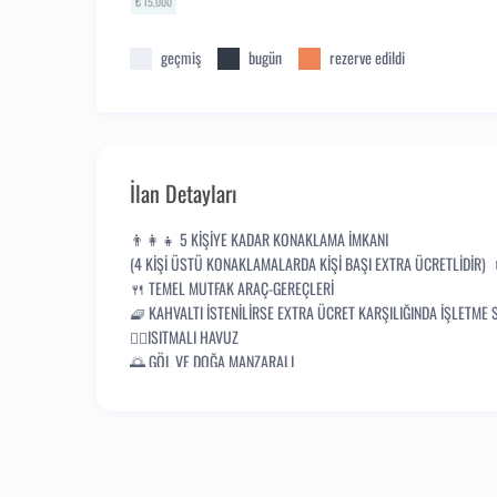
₺ 15,000
geçmiş
bugün
rezerve edildi
İlan Detayları
👨‍👩‍👧 5 KİŞİYE KADAR KONAKLAMA İMKANI
(4 KİŞİ ÜSTÜ KONAKLAMALARDA KİŞİ BAŞI EXTRA ÜCRETLİDİR) 🛏
🍴 TEMEL MUTFAK ARAÇ-GEREÇLERİ
🧇 KAHVALTI İSTENİLİRSE EXTRA ÜCRET KARŞILIĞINDA İŞLETME
🏊‍♂️ISITMALI HAVUZ
🌅 GÖL VE DOĞA MANZARALI
⛔ MÜSTAKİL KORUNAKLI ALAN
🚾🛀 1 ADET WC-BANYO 🔥 ŞÖMİNE BULUNMAKTADIR. ODUN ÜCR
🍖 BARBEKÜ BULUNMAKTADIR. KÖMÜR ÜCRETİ MİSAFİRLERİMİZE 
🐶 EVCİL HAYVAN DOSTLARIMIZI KABUL EDEMİYORUZ.
🅿️ OTOPARK