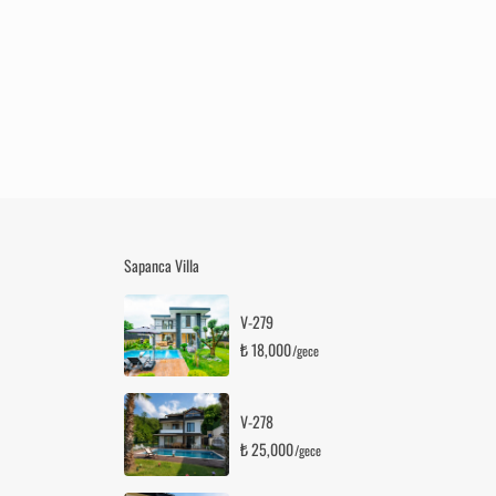
Sapanca Villa
V-279
₺ 18,000
/gece
V-278
₺ 25,000
/gece