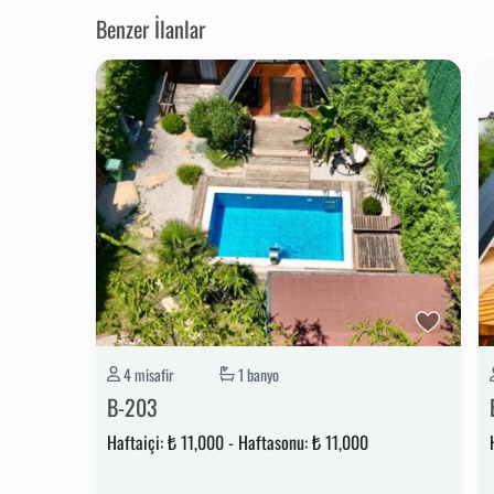
🍔🥤 PAKET SERVİSİ SEÇENEĞİ KULLANILABİLİR.
Benzer İlanlar
📍 ŞEHİR MERKEZİNE YAKLAŞIK 3,5 KM, SAPANCA GÖL KENARINA
🕤 GİRİŞ SAATLERİMİZ: 14:00
🕤 ÇIKIŞ SAATLERİMİZ: 11:30
✨ SICAK HAVUZLARIMIZ KIŞIN AKTİF OLMAKTADIR.
4 misafir
1 banyo
B-203
Haftaiçi:
₺ 11,000
-
Haftasonu:
₺ 11,000