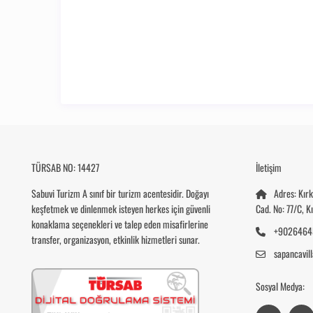
TÜRSAB NO: 14427
İletişim
Sabuvi Turizm
A sınıf bir turizm acentesidir. Doğayı
Adres: Kır
keşfetmek ve dinlenmek isteyen herkes için güvenli
Cad. No: 77/C, 
konaklama seçenekleri ve talep eden misafirlerine
+9026464
transfer, organizasyon, etkinlik hizmetleri sunar.
sapancavi
Sosyal Medya: