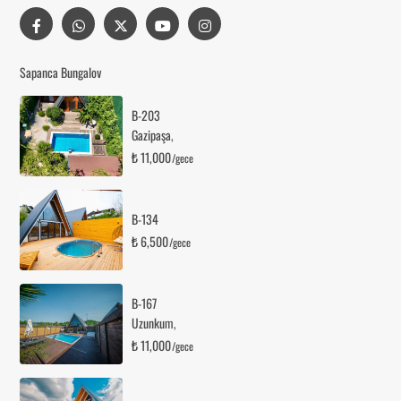
Sapanca Bungalov
B-203
Gazipaşa
,
₺ 11,000
/gece
B-134
₺ 6,500
/gece
B-167
Uzunkum
,
₺ 11,000
/gece