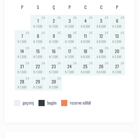
P
S
Ç
P
C
C
P
2
2
2
2
2
2
1
2
3
4
5
6
₺ 7,500
₺ 7,500
₺ 7,500
₺ 8,500
₺ 8,500
₺ 7,500
2
2
2
2
2
2
2
7
8
9
10
11
12
13
₺ 7,500
₺ 7,500
₺ 7,500
₺ 7,500
₺ 8,500
₺ 8,500
₺ 7,500
2
2
2
2
2
2
2
14
15
16
17
18
19
20
₺ 7,500
₺ 7,500
₺ 7,500
₺ 7,500
₺ 8,500
₺ 8,500
₺ 7,500
2
2
2
2
2
2
2
21
22
23
24
25
26
27
₺ 7,500
₺ 7,500
₺ 7,500
₺ 7,500
₺ 8,500
₺ 8,500
₺ 7,500
2
2
2
28
29
30
₺ 7,500
₺ 7,500
₺ 7,500
geçmiş
bugün
rezerve edildi