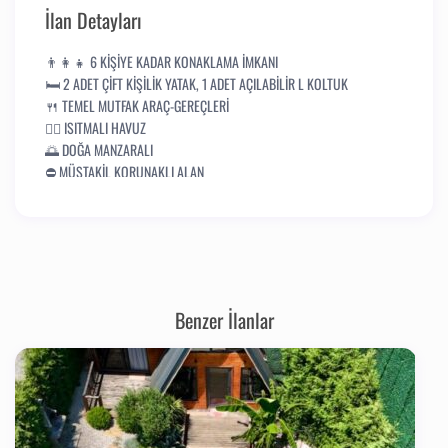
İlan Detayları
👨‍👩‍👧 6 KİŞİYE KADAR KONAKLAMA İMKANI
🛏️ 2 ADET ÇİFT KİŞİLİK YATAK, 1 ADET AÇILABİLİR L KOLTUK
🍴 TEMEL MUTFAK ARAÇ-GEREÇLERİ
🏊‍♂️ ISITMALI HAVUZ
🌅 DOĞA MANZARALI
⛔ MÜSTAKİL KORUNAKLI ALAN
🚾🛀 2 ADET EBEVEYN WC-BANYO
🔥 KLİMA
🍖 BARBEKÜ BULUNMAKTADIR. MANGAL KÖMÜRÜ ÜCRETİ
MİSAFİRLERİMİZE AİTTİR.
🐶 EVCİL HAYVAN DOSTLARIMIZI KABUL EDEMİYORUZ.
🅿️ OTOPARK
Benzer İlanlar
🍔🥤 PAKET SERVİSİ SEÇENEĞİ KULLANILABİLİR.
📍 ŞEHİR MERKEZİNE 4 KM,
🕤 GİRİŞ SAATLERİMİZ: 14:00
🕤 ÇIKIŞ SAATLERİMİZ: 11:00
✨ SICAK HAVUZLARIMIZ KIŞIN AKTİF OLMAKTADIR.