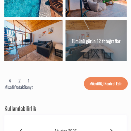
Tümünü görün 12 fotoğraflar
4
2
1
Müsaitliği Kontrol Edin
Misafir
Yatak
Banyo
Kullanılabilirlik
Ağustos 2026