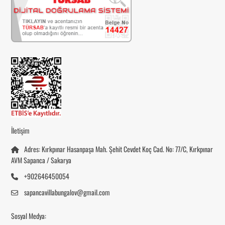
İletişim
Adres: Kırkpınar Hasanpaşa Mah. Şehit Cevdet Koç Cad. No: 77/C, Kırkpınar
AVM Sapanca / Sakarya
+902646450054
sapancavillabungalov@gmail.com
Sosyal Medya: