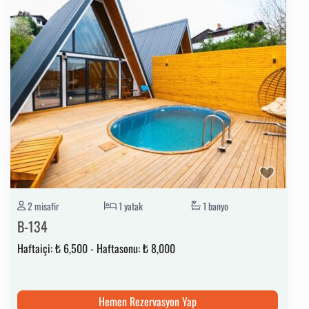
2 misafir
1 yatak
1 banyo
B-134
Haftaiçi:
₺ 6,500
-
Haftasonu:
₺ 8,000
Hemen Rezervasyon Yap