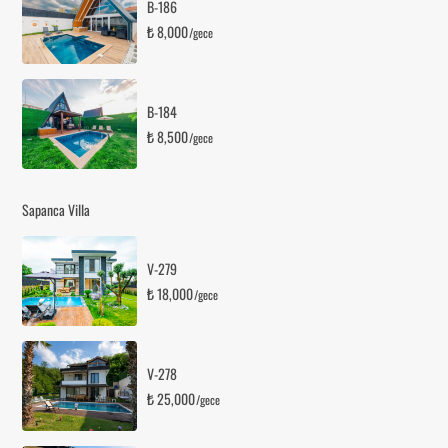
B-186
₺ 8,000
/gece
B-184
₺ 8,500
/gece
Sapanca Villa
V-279
₺ 18,000
/gece
V-278
₺ 25,000
/gece