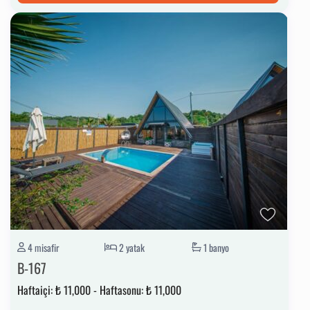
4 misafir
2 yatak
1 banyo
B-167
Haftaiçi:
₺ 11,000
-
Haftasonu:
₺ 11,000