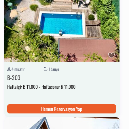
4 misafir
1 banyo
B-203
Haftaiçi:
₺ 11,000
-
Haftasonu:
₺ 11,000
Hemen Rezervasyon Yap