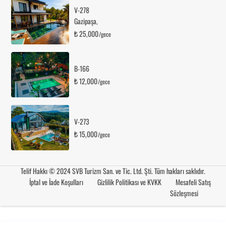
V-278
Gazipaşa
,
₺ 25,000
/gece
B-166
₺ 12,000
/gece
V-273
₺ 15,000
/gece
Telif Hakkı © 2024 SVB Turizm San. ve Tic. Ltd. Şti. Tüm hakları saklıdır.
İptal ve İade Koşulları
Gizlilik Politikası ve KVKK
Mesafeli Satış
Sözleşmesi