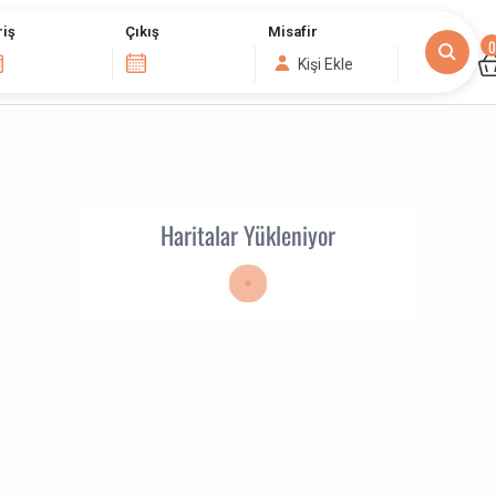
riş
Çıkış
Misafir
0
Kişi Ekle
Haritalar Yükleniyor